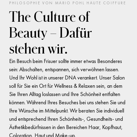
PHILOSOPHIE VON
MARIO POHL HAUTE COIFFURE
The Culture of
Beauty – Dafür
stehen wir.
Ein Besuch beim Frisuer sollte immer etwas Besonderes
sein: Abschalten, entspannen, sich verwöhnen lassen.
Und Ihr Wohl ist in unserer DNA verankert. Unser Salon
soll für Sie ein Ort für Wellness & Relaxen sein, an dem
Erleben Sie den
Sie Ihren Alltag loslassen und Ihre Schönheit entfalten
können. Während Ihres Besuches bei uns stehen Sie und
Unterschied bei
Ihre Wünsche im Mittelpunkt. Wir beraten Sie individuell
Mario Pohl Haute
und entsprechend Ihren Schönheits-, Gesundheits- und
Ästhetikbedürfnissen in den Bereichen Haar, Kopfhaut,
Coiffure
Coloration, Haut und Make-up.