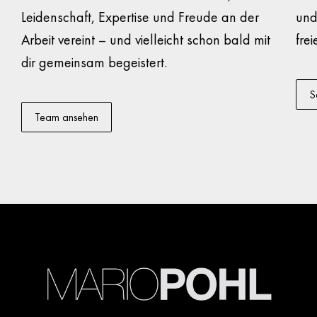
Leidenschaft, Expertise und Freude an der
und
Arbeit vereint – und vielleicht schon bald mit
fre
dir gemeinsam begeistert.
S
Team ansehen