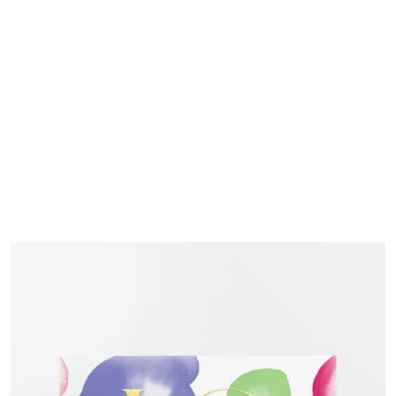
fünf sorgsam arrangierten und liebevoll verpackten La
Biosthétique-Geschenksets verbreiten Sie diese
strahlende Weihnachtsfreude. Weil es ebenso
beglückend ist, andere mit luxuriöser Pflege zu
beschenken, wie sich selbst damit zu verwöhnen. Und
weil Schönheit noch heller strahlt, wenn man sie teilt.