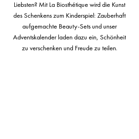
Liebsten? Mit La Biosthétique wird die Kunst
des Schenkens zum Kinderspiel: Zauberhaft
aufgemachte Beauty-Sets und unser
Adventskalender laden dazu ein, Schönheit
zu verschenken und Freude zu teilen.
Wir lieben die Weihnachtszeit! Wie keine andere Zeit
des Jahres steht sie für ein inneres und äußeres Strahlen,
das man mit der ganzen Welt teilen möchte. Mit dem
großen Adventskalender von La Biosthétique und den