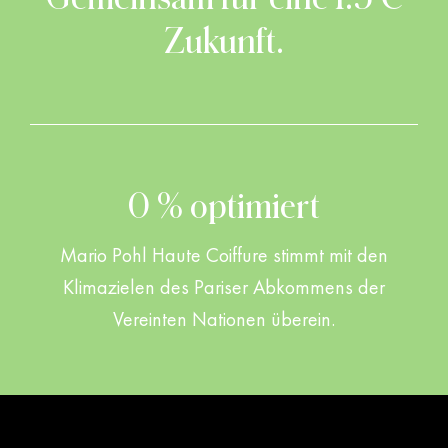
Zukunft.
0 % optimiert
Mario Pohl Haute Coiffure stimmt mit den
Klimazielen des Pariser Abkommens der
Vereinten Nationen überein.